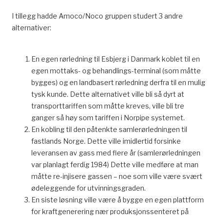
I tillegg hadde Amoco/Noco gruppen studert 3 andre
alternativer:
En egen rørledning til Esbjerg i Danmark koblet til en
egen mottaks- og behandlings-terminal (som måtte
bygges) og en landbasert rørledning derfra til en mulig
tysk kunde. Dette alternativet ville bli så dyrt at
transporttariffen som måtte kreves, ville bli tre
ganger så høy som tariffen i Norpipe systemet.
En kobling til den påtenkte samlerørledningen til
fastlands Norge. Dette ville imidlertid forsinke
leveransen av gass med flere år (samlerørledningen
var planlagt ferdig 1984) Dette ville medføre at man
måtte re-injisere gassen – noe som ville være svært
ødeleggende for utvinningsgraden.
En siste løsning ville være å bygge en egen plattform
for kraftgenerering nær produksjonssenteret på