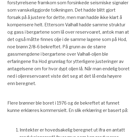
forstyrrelsene framkom som forsinkede seismiske signaler
som vanskeliggjorde tolkningen. Det hadde blitt gjort
forsøk på å justere for dette, men man hadde ikke klart å
kompensere helt. Ettersom Valhall hadde samme struktur
og gass i bergartene som lå over reservoaret, antok man at
det også måtte finnes olje i de samme lagene som på Hod,
noe brønn 2/8-6 bekreftet. På grunn av de større
gassmengdene i bergartene over Valhall-oljen ble
erfaringene fra Hod grunnlag for ytterligere justeringer av
antagelsene om for hvor dypt oljen lå. Når man endelig boret
ned i oljereservoaret viste det seg at det lå enda høyere
enn beregnet.
Flere brønner ble boret i 1976 og de bekreftet at funnet
kunne erklæres kommersielt. En slik erklæring er basert på:
Inntekter er hovedsakelig beregnet ut ifra en antatt