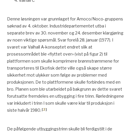
Valhall C
Denne løsningen var grunnlaget for Amoco/Noco-gruppens
søknad av 4. oktober. Industridepartementet utba i
separate brev av 30. november og 24. desember klargjøring
av noen viktige spørsmål. Svar forelå 28. januar (1977). I
svaret var Valhall A-konseptet endret slik at
prosessområdet ble «flyttet over» (vist på figur 2) til
plattformen som skulle komprimere brønnstrømmene for
transporteres til Ekofisk dette ville også skape større
sikkerhet mot ulykker som følge av problemer med
produksjonen. De to plattformene skulle forbindes med en
bro. Planen som ble utarbeidet på bakgrunn av dette svaret
forutsatte fremdeles en utbygging i fire trinn. Rørledningene
var inkludert i trinn I som skulle være klar til produksjon i
[
2
]
siste halvår 1980.
De påfølgende utbyggingstrinn skulle bli ferdigstilt i de