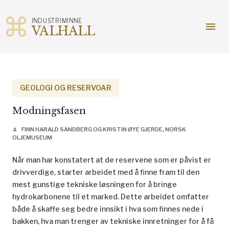
INDUSTRIMINNE
menu
VALHALL
Gå
til
innhold
GEOLOGI OG RESERVOAR
Modningsfasen
FINN HARALD SANDBERG OG KRISTIN ØYE GJERDE, NORSK
person
OLJEMUSEUM
Når man har konstatert at de reservene som er påvist er
drivverdige, starter arbeidet med å finne fram til den
mest gunstige tekniske løsningen for å bringe
hydrokarbonene til et marked. Dette arbeidet omfatter
både å skaffe seg bedre innsikt i hva som finnes nede i
bakken, hva man trenger av tekniske innretninger for å få