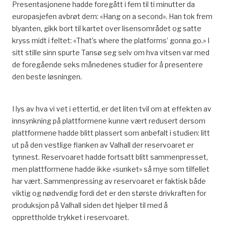
Presentasjonene hadde foregått i fem til ti minutter da
europasjefen avbrøt dem: «Hang on a second». Han tok frem
blyanten, gikk bort til kartet over lisensområdet og satte
kryss midt i feltet: «That’s where the platforms’ gonna go.» I
sitt stille sinn spurte Tansø seg selv om hva vitsen var med
de foregående seks månedenes studier for å presentere
den beste løsningen.
I lys av hva vi vet i ettertid, er det liten tvil om at effekten av
innsynkning på plattformene kunne vært redusert dersom
plattformene hadde blitt plassert som anbefalt i studien: litt
ut på den vestlige flanken av Valhall der reservoaret er
tynnest. Reservoaret hadde fortsatt blitt sammenpresset,
men plattformene hadde ikke «sunket» så mye som tilfellet
har vært. Sammenpressing av reservoaret er faktisk både
viktig og nødvendig fordi det er den største drivkraften for
produksjon på Valhall siden det hjelper til med å
opprettholde trykket i reservoaret.