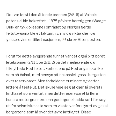
Det var først i den åttende brønnen (2/8-6) at Valhalls
potensial ble bekreftet. I 1975 påviste boreriggen «Waage
Drill» en tykk oljesone i området og Norges fjerde
feltutbygging ble et faktum. «En ny og viktig olje- og
[
1
]
gassprovins er tilført nasjonen»,
skrev Aftenposten.
Forut for dette avgjørende funnet var det også blitt boret
letebrønner (2/11-1 og 2/11-2) på det nærliggende og
tilknyttede Hod-feltet. Forholdene på Hod er ganske like
som på Valhall, med hensyn på innkapslet gass i bergarten
over reservoaret. Men forholdene er mindre og derfor
lettere å teste ut. Det skulle vise seg at oljen lå øverst i
krittlaget som ventet, men dette reservoaret lå flere
hundre metergrunnere enn geologene hadde sett for seg
ut ifra seismiske data som en visste var forstyrret av gass i
bergartene som lå over det øvre krittlaget. Disse