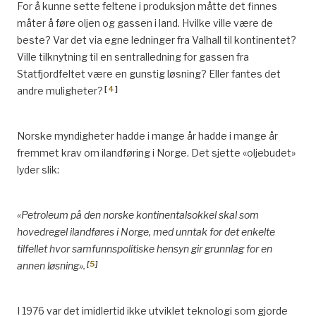
For å kunne sette feltene i produksjon måtte det finnes
måter å føre oljen og gassen i land. Hvilke ville være de
beste? Var det via egne ledninger fra Valhall til kontinentet?
Ville tilknytning til en sentralledning for gassen fra
Statfjordfeltet være en gunstig løsning? Eller fantes det
[
4
]
andre muligheter?
Norske myndigheter hadde i mange år hadde i mange år
fremmet krav om ilandføring i Norge. Det sjette «oljebudet»
lyder slik:
«Petroleum på den norske kontinentalsokkel skal som
hovedregel ilandføres i Norge, med unntak for det enkelte
tilfellet hvor samfunnspolitiske hensyn gir grunnlag for en
[
5
]
annen løsning».
I 1976 var det imidlertid ikke utviklet teknologi som gjorde