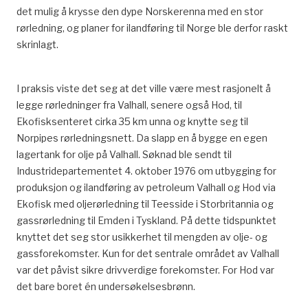
det mulig å krysse den dype Norskerenna med en stor
rørledning, og planer for ilandføring til Norge ble derfor raskt
skrinlagt.
I praksis viste det seg at det ville være mest rasjonelt å
legge rørledninger fra Valhall, senere også Hod, til
Ekofisksenteret cirka 35 km unna og knytte seg til
Norpipes rørledningsnett. Da slapp en å bygge en egen
lagertank for olje på Valhall. Søknad ble sendt til
Industridepartementet 4. oktober 1976 om utbygging for
produksjon og ilandføring av petroleum Valhall og Hod via
Ekofisk med oljerørledning til Teesside i Storbritannia og
gassrørledning til Emden i Tyskland. På dette tidspunktet
knyttet det seg stor usikkerhet til mengden av olje- og
gassforekomster. Kun for det sentrale området av Valhall
var det påvist sikre drivverdige forekomster. For Hod var
det bare boret én undersøkelsesbrønn.