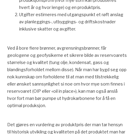
produksjonsprofil (hvor mye som kan produseres
hvert år og hvor lenge) og en produktpris.
Utgifter estimeres med utgangspunkt et røft anslag
av planleggings-, utbyggings- og driftskostnader
inklusive skatter og avgifter.
Ved å bore flere brønner, avgrensningsbrønner, får
geologene og geofysikerne et sikrere bilde av reservoarets
størrelse og kvalitet (tung olje, kondensat, gass og
blandingsforholdet mellom disse). Når man har bygd seg opp
nok kunnskap om forholdene til at man med tilstrekkelig
eller ønsket sannsynlighet si noe om hvor mye som finnes i
reservoaret (OIP eller «oil in place»), kan man også anslå
hvor fort man bør pumpe ut hydrokarbonene for å få en
optimal produksjon.
Det gjøres en vurdering av produktpris der man tar hensyn
til historisk utvikling og kvaliteten på det produktet man har