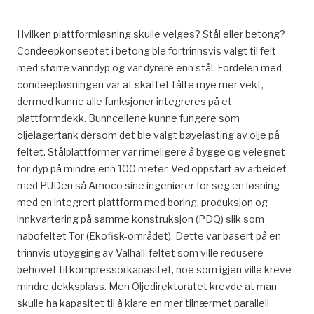
Hvilken plattformløsning skulle velges? Stål eller betong?
Condeepkonseptet i betong ble fortrinnsvis valgt til felt
med større vanndyp og var dyrere enn stål. Fordelen med
condeepløsningen var at skaftet tålte mye mer vekt,
dermed kunne alle funksjoner integreres på et
plattformdekk. Bunncellene kunne fungere som
oljelagertank dersom det ble valgt bøyelasting av olje på
feltet. Stålplattformer var rimeligere å bygge og velegnet
for dyp på mindre enn 100 meter. Ved oppstart av arbeidet
med PUDen så Amoco sine ingeniører for seg en løsning
med en integrert plattform med boring, produksjon og
innkvartering på samme konstruksjon (PDQ) slik som
nabofeltet Tor (Ekofisk-området). Dette var basert på en
trinnvis utbygging av Valhall-feltet som ville redusere
behovet til kompressorkapasitet, noe som igjen ville kreve
mindre dekksplass. Men Oljedirektoratet krevde at man
skulle ha kapasitet til å klare en mer tilnærmet parallell