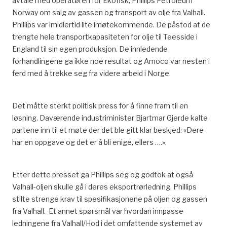
avtale med operatøren for Ekofisk, Phillips Petroleum
Norway om salg av gassen og transport av olje fra Valhall.
Phillips var imidlertid lite imøtekommende. De påstod at de
trengte hele transportkapasiteten for olje til Teesside i
England til sin egen produksjon. De innledende
forhandlingene ga ikke noe resultat og Amoco var nesten i
ferd med å trekke seg fra videre arbeid i Norge.
Det måtte sterkt politisk press for å finne fram til en
løsning. Daværende industriminister Bjartmar Gjerde kalte
partene inn til et møte der det ble gitt klar beskjed: «Dere
har en oppgave og det er å bli enige, ellers ….».
Etter dette presset ga Phillips seg og godtok at også
Valhall-oljen skulle gå i deres eksportrørledning. Phillips
stilte strenge krav til spesifikasjonene på oljen og gassen
fra Valhall. Et annet spørsmål var hvordan innpasse
ledningene fra Valhall/Hod i det omfattende systemet av