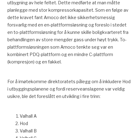
utbygning av hele feltet. Dette medførte at man måtte
planlegge med stor kompressorkapasitet. Som en følge av
dette kravet fant Amoco det ikke sikkerhetsmessig
forsvarlig med en en-plattformsløsning og foreslo i stedet
en to-plattformsløsning for å kunne skille boligkvarteret fra
behandlingen av store mengder gass under høyt trykk. To-
plattformsløsningen som Amoco tenkte seg var en
kombinert PDQ-plattform og en mindre C-plattform
(kompresjon) og en fakkel.
For å imøtekomme direktoratets pålegg om å inkludere Hod
i utbyggingsplanene og fordi reserveanslagene var veldig
usikre, ble det foreslått en utvikling i fire trinn:
Valhall A
Hod
Valhall B