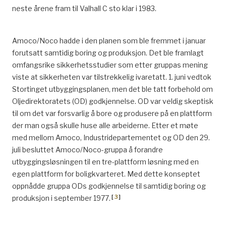
neste årene fram til Valhall C sto klar i 1983.
Amoco/Noco hadde i den planen som ble fremmet i januar
forutsatt samtidig boring og produksjon. Det ble framlagt
omfangsrike sikkerhetsstudier som etter gruppas mening
viste at sikkerheten var tilstrekkelig ivaretatt. 1. juni vedtok
Stortinget utbyggingsplanen, men det ble tatt forbehold om
Oljedirektoratets (OD) godkjennelse. OD var veldig skeptisk
til om det var forsvarlig å bore og produsere på en plattform
der man også skulle huse alle arbeiderne. Etter et møte
med mellom Amoco, Industridepartementet og OD den 29.
juli besluttet Amoco/Noco-gruppa å forandre
utbyggingsløsningen til en tre-plattform løsning med en
egen plattform for boligkvarteret. Med dette konseptet
oppnådde gruppa ODs godkjennelse til samtidig boring og
[
3
]
produksjon i september 1977.