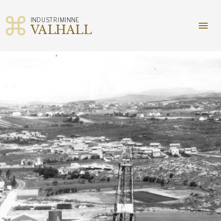
INDUSTRIMINNE
menu
VALHALL
Gå
til
innhold