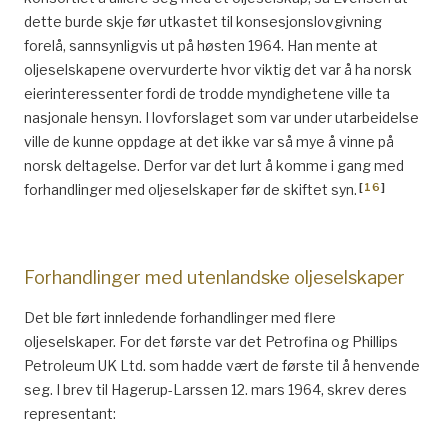
dette burde skje før utkastet til konsesjonslovgivning
forelå, sannsynligvis ut på høsten 1964. Han mente at
oljeselskapene overvurderte hvor viktig det var å ha norsk
eierinteressenter fordi de trodde myndighetene ville ta
nasjonale hensyn. I lovforslaget som var under utarbeidelse
ville de kunne oppdage at det ikke var så mye å vinne på
norsk deltagelse. Derfor var det lurt å komme i gang med
[
16
]
forhandlinger med oljeselskaper før de skiftet syn.
Forhandlinger med utenlandske oljeselskaper
Det ble ført innledende forhandlinger med flere
oljeselskaper. For det første var det Petrofina og Phillips
Petroleum UK Ltd. som hadde vært de første til å henvende
seg. I brev til Hagerup-Larssen 12. mars 1964, skrev deres
representant: