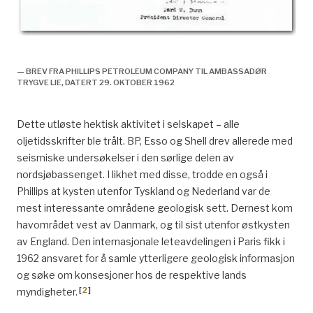
Norske interesser inn i oljevirksomheten,
— BREV FRA PHILLIPS PETROLEUM COMPANY TIL AMBASSADØR
TRYGVE LIE, DATERT 29. OKTOBER 1962
Dette utløste hektisk aktivitet i selskapet – alle
oljetidsskrifter ble trålt. BP, Esso og Shell drev allerede med
seismiske undersøkelser i den sørlige delen av
nordsjøbassenget. I likhet med disse, trodde en også i
Phillips at kysten utenfor Tyskland og Nederland var de
mest interessante områdene geologisk sett. Dernest kom
havområdet vest av Danmark, og til sist utenfor østkysten
av England. Den internasjonale leteavdelingen i Paris fikk i
1962 ansvaret for å samle ytterligere geologisk informasjon
og søke om konsesjoner hos de respektive lands
[
2
]
myndigheter.