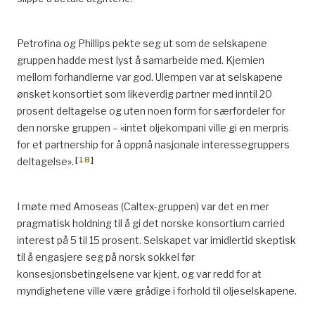
Petrofina og Phillips pekte seg ut som de selskapene
gruppen hadde mest lyst å samarbeide med. Kjemien
mellom forhandlerne var god. Ulempen var at selskapene
ønsket konsortiet som likeverdig partner med inntil 20
prosent deltagelse og uten noen form for særfordeler for
den norske gruppen – «intet oljekompani ville gi en merpris
for et partnership for å oppnå nasjonale interessegruppers
[
18
]
deltagelse».
I møte med Amoseas (Caltex-gruppen) var det en mer
pragmatisk holdning til å gi det norske konsortium carried
interest på 5 til 15 prosent. Selskapet var imidlertid skeptisk
til å engasjere seg på norsk sokkel før
konsesjonsbetingelsene var kjent, og var redd for at
myndighetene ville være grådige i forhold til oljeselskapene.