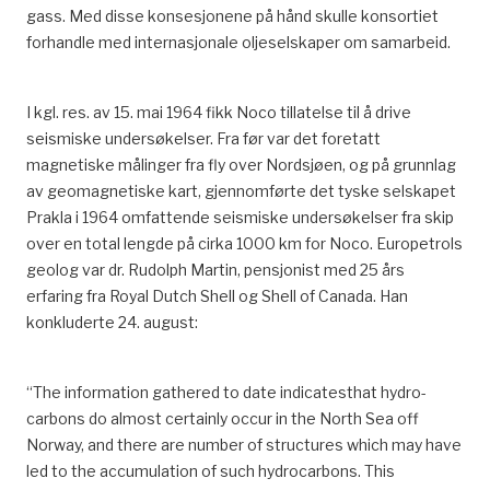
gass. Med disse konsesjonene på hånd skulle konsortiet
forhandle med internasjonale oljeselskaper om samarbeid.
I kgl. res. av 15. mai 1964 fikk Noco tillatelse til å drive
seismiske undersøkelser. Fra før var det foretatt
magnetiske målinger fra fly over Nordsjøen, og på grunnlag
av geomagnetiske kart, gjennomførte det tyske selskapet
Prakla i 1964 omfattende seismiske undersøkelser fra skip
over en total lengde på cirka 1000 km for Noco. Europetrols
geolog var dr. Rudolph Martin, pensjonist med 25 års
erfaring fra Royal Dutch Shell og Shell of Canada. Han
konkluderte 24. august:
“The information gathered to date indicatesthat hydro-
carbons do almost certainly occur in the North Sea off
Norway, and there are number of structures which may have
led to the accumulation of such hydrocarbons. This