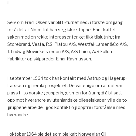
]
Selv om Fred. Olsen var blitt «turnet ned» i første omgang
for å delta i Noco, lot han seg ikke stoppe. Han drøftet
saken med en rekke interessenter, og fikk tilslutning fra
Storebrand, Vesta, R.S. Platou A/S, Westfal-Larsen&Co A/S,
J. Ludwig Mowinkels rederi A/S, A/S Union, A/S Follum
Fabrikker og skipsreder Einar Rasmussen.
I september 1964 tok han kontakt med Astrup og Hagerup-
Larssen og fremla prosjektet. De var enige om at det var
plass til to norske grupperinger, men for å unngå å bli satt
opp mot hverandre av utenlandske oljeselskaper, ville de to
gruppene arbeide i god kontakt og opptre i forståelse med
hverandre.
I oktober 1964 ble det som ble kalt Norwegian Oil