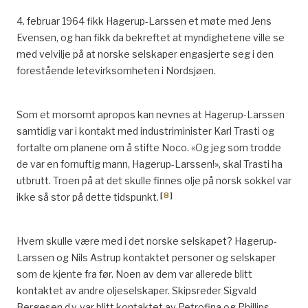
4. februar 1964 fikk Hagerup-Larssen et møte med Jens
Evensen, og han fikk da bekreftet at myndighetene ville se
med velvilje på at norske selskaper engasjerte seg i den
forestående letevirksomheten i Nordsjøen.
Som et morsomt apropos kan nevnes at Hagerup-Larssen
samtidig var i kontakt med industriminister Karl Trasti og
fortalte om planene om å stifte Noco. «Og jeg som trodde
de var en fornuftig mann, Hagerup-Larssen!», skal Trasti ha
utbrutt. Troen på at det skulle finnes olje på norsk sokkel var
[
8
]
ikke så stor på dette tidspunkt.
Hvem skulle være med i det norske selskapet? Hagerup-
Larssen og Nils Astrup kontaktet personer og selskaper
som de kjente fra før. Noen av dem var allerede blitt
kontaktet av andre oljeselskaper. Skipsreder Sigvald
Bergesen d.y. var blitt kontaktet av Petrofina og Phillips