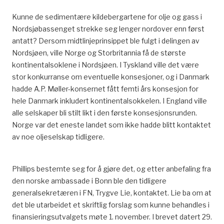
Kunne de sedimentære kildebergartene for olje og gass i
Nordsjøbassenget strekke seg lenger nordover enn først
antatt? Dersom midtlinjeprinsippet ble fulgt i delingen av
Nordsjøen, ville Norge og Storbritannia få de største
kontinentalsoklene i Nordsjøen. I Tyskland ville det være
stor konkurranse om eventuelle konsesjoner, og i Danmark
hadde A.P. Møller-konsernet fått femti års konsesjon for
hele Danmark inkludert kontinentalsokkelen. I England ville
alle selskaper bli stilt likt i den første konsesjonsrunden.
Norge var det eneste landet som ikke hadde blitt kontaktet
av noe oljeselskap tidligere.
Phillips bestemte seg for å gjøre det, og etter anbefaling fra
den norske ambassade i Bonn ble den tidligere
generalsekretæren i FN, Trygve Lie, kontaktet. Lie ba om at
det ble utarbeidet et skriftlig forslag som kunne behandles i
finansieringsutvalgets møte 1. november. I brevet datert 29.