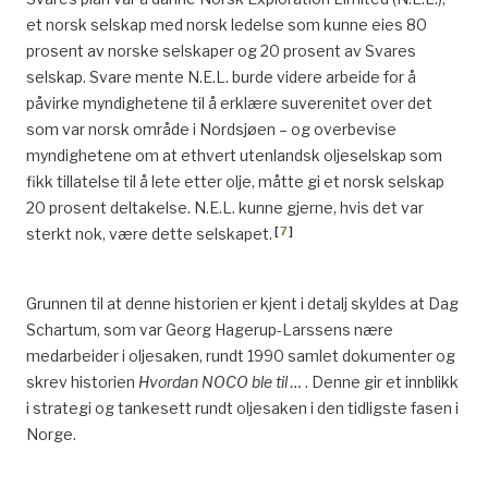
et norsk selskap med norsk ledelse som kunne eies 80
prosent av norske selskaper og 20 prosent av Svares
selskap. Svare mente N.E.L. burde videre arbeide for å
påvirke myndighetene til å erklære suverenitet over det
som var norsk område i Nordsjøen – og overbevise
myndighetene om at ethvert utenlandsk oljeselskap som
fikk tillatelse til å lete etter olje, måtte gi et norsk selskap
20 prosent deltakelse. N.E.L. kunne gjerne, hvis det var
[
7
]
sterkt nok, være dette selskapet.
Grunnen til at denne historien er kjent i detalj skyldes at Dag
Schartum, som var Georg Hagerup-Larssens nære
medarbeider i oljesaken, rundt 1990 samlet dokumenter og
skrev historien
Hvordan NOCO ble til …
. Denne gir et innblikk
i strategi og tankesett rundt oljesaken i den tidligste fasen i
Norge.