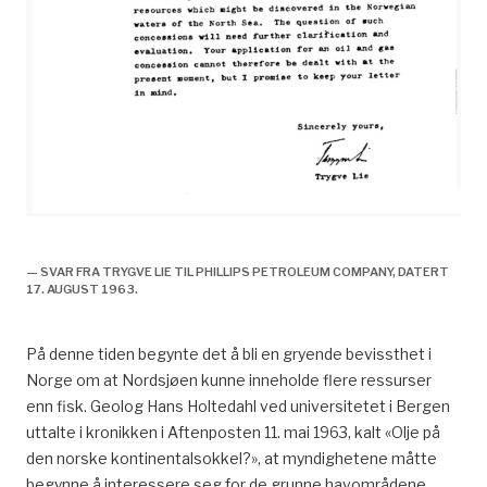
historie, Norske interesser inn i oljevirksomheten
— SVAR FRA TRYGVE LIE TIL PHILLIPS PETROLEUM COMPANY, DATERT
17. AUGUST 1963.
På denne tiden begynte det å bli en gryende bevissthet i
Norge om at Nordsjøen kunne inneholde flere ressurser
enn fisk. Geolog Hans Holtedahl ved universitetet i Bergen
uttalte i kronikken i Aftenposten 11. mai 1963, kalt «Olje på
den norske kontinentalsokkel?», at myndighetene måtte
begynne å interessere seg for de grunne havområdene