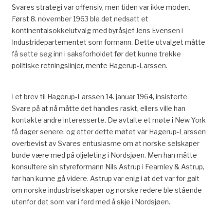
Svares strategi var offensiv, men tiden var ikke moden.
Først 8. november 1963 ble det nedsatt et
kontinentalsokkelutvalg med byråsjef Jens Evensen i
Industridepartementet som formann. Dette utvalget måtte
få sette seg inn i saksforholdet før det kunne trekke
politiske retningslinjer, mente Hagerup-Larssen.
I et brev til Hagerup-Larssen 14. januar 1964, insisterte
Svare på at nå måtte det handles raskt, ellers ville han
kontakte andre interesserte. De avtalte et møte i New York
få dager senere, og etter dette møtet var Hagerup-Larssen
overbevist av Svares entusiasme om at norske selskaper
burde være med på oljeleting i Nordsjøen. Men han måtte
konsultere sin styreformann Nils Astrup i Fearnley & Astrup,
før han kunne gå videre. Astrup var enig i at det var for galt
om norske industriselskaper og norske redere ble stående
utenfor det som var i ferd med å skje i Nordsjøen.