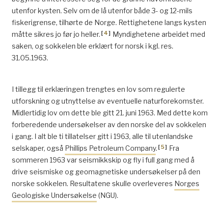
utenfor kysten. Selv om de lå utenfor både 3- og 12-mils
fiskerigrense, tilhørte de Norge. Rettighetene langs kysten
[
4
]
måtte sikres jo før jo heller.
Myndighetene arbeidet med
saken, og sokkelen ble erklært for norsk i kgl. res.
31.05.1963.
I tillegg til erklæringen trengtes en lov som regulerte
utforskning og utnyttelse av eventuelle naturforekomster.
Midlertidig lov om dette ble gitt 21. juni 1963. Med dette kom
forberedende undersøkelser av den norske del av sokkelen
i gang. I alt ble ti tillatelser gitt i 1963, alle til utenlandske
[
5
]
selskaper, også
Phillips Petroleum Company
.
Fra
sommeren 1963 var seismikkskip og fly i full gang med å
drive seismiske og geomagnetiske undersøkelser på den
norske sokkelen. Resultatene skulle overleveres
Norges
Geologiske Undersøkelse
(NGU).