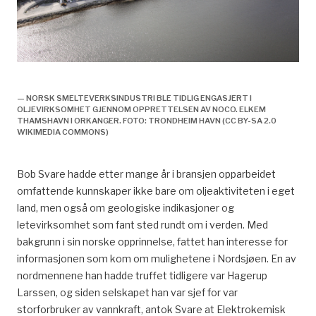
Norske interesser inn i oljevirksomheten
— NORSK SMELTEVERKSINDUSTRI BLE TIDLIG ENGASJERT I
OLJEVIRKSOMHET GJENNOM OPPRETTELSEN AV NOCO. ELKEM
THAMSHAVN I ORKANGER. FOTO: TRONDHEIM HAVN (CC BY-SA 2.0
WIKIMEDIA COMMONS)
Bob Svare hadde etter mange år i bransjen opparbeidet
omfattende kunnskaper ikke bare om oljeaktiviteten i eget
land, men også om geologiske indikasjoner og
letevirksomhet som fant sted rundt om i verden. Med
bakgrunn i sin norske opprinnelse, fattet han interesse for
informasjonen som kom om mulighetene i Nordsjøen. En av
nordmennene han hadde truffet tidligere var Hagerup
Larssen, og siden selskapet han var sjef for var
storforbruker av vannkraft, antok Svare at Elektrokemisk