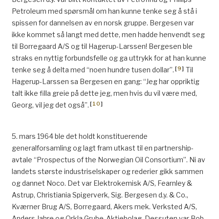
Petroleum med spørsmål om han kunne tenke seg å stå i
spissen for dannelsen av en norsk gruppe. Bergesen var
ikke kommet så langt med dette, men hadde henvendt seg
til Borregaard A/S og til Hagerup-Larssen! Bergesen ble
straks en nyttig forbundsfelle og ga uttrykk for at han kunne
[
9
]
tenke seg å delta med “noen hundre tusen dollar”.
Til
Hagerup-Larssen sa Bergesen en gang: “Jeg har oppriktig
talt ikke filla greie på dette jeg, men hvis du vil være med,
[
10
]
Georg, vil jeg det også”.
5. mars 1964 ble det holdt konstituerende
generalforsamling og lagt fram utkast til en partnership-
avtale “Prospectus of the Norwegian Oil Consortium”. Ni av
landets største industriselskaper og rederier gikk sammen
og dannet Noco. Det var Elektrokemisk A/S, Fearnley &
Astrup, Christiania Spigerverk, Sig. Bergesen d.y. & Co.,
Kværner Brug A/S, Borregaard, Akers mek. Verksted A/S,
Anders Jahre og Orkla Grube-Aktiebolag. Dessuten var Bob