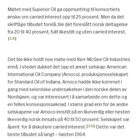
Møtet med Superior Oil ga oppmuntring til konsortiets
ønske om carried interest opp til 25 prosent. Men da det
skriftlige tilbudet forelå, ble det foreslått norsk deltagelse
fra 20 til 40 prosent, fullt likestilt og uten carried interest.
[
19
]
Det ble ikke holdt noe møte med Kerr-McGee Oil Industries
ennå. I stedet dukket det opp et annet selskap: American
International Oil Company (Amoco), produksjonsselskapet
for Standard Oil of Indiana. Amoco hadde ikke kommet i
gang med seismiske undersøkelser i den norske delen av
Nordsjøen, og var interessert i å samarbeide om dette og
en felles konsesjonssøknad. I større grad enn for de andre
selskapene var Amoco innstilt på en likeverdig eller nesten
likeverdig norsk innsats på 40 til 50 prosent. Selskapet var
[
20
]
åpent for å diskutere carried interest.
Dette var det
beste tilbudet så langt – høsten 1964.