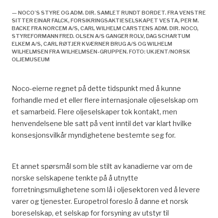
— NOCO’S STYRE OG ADM. DIR. SAMLET RUNDT BORDET. FRA VENSTRE
SITTER EINAR FALCK, FORSIKRINGSAKTIESELSKAPET VESTA, PER M.
BACKE FRA NORCEM A/S, CARL WILHELM CARSTENS ADM. DIR. NOCO,
STYREFORMANN FRED. OLSEN A/S GANGER ROLV, DAG SCHARTUM
ELKEM A/S, CARL RØTJER KVÆRNER BRUG A/S OG WILHELM
WILHELMSEN FRA WILHELMSEN-GRUPPEN. FOTO: UKJENT/NORSK
OLJEMUSEUM
Noco-eierne regnet på dette tidspunkt med å kunne
forhandle med et eller flere internasjonale oljeselskap om
et samarbeid. Flere oljeselskaper tok kontakt, men
henvendelsene ble satt på vent inntil det var klart hvilke
konsesjonsvilkår myndighetene bestemte seg for.
Et annet spørsmål som ble stilt av kanadierne var om de
norske selskapene tenkte på å utnytte
forretningsmulighetene som lå i oljesektoren ved å levere
varer og tjenester. Europetrol foreslo å danne et norsk
boreselskap, et selskap for forsyning av utstyr til