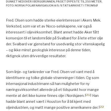
DUNKET NEDOVER I BERGGRUNNEN, PÅ DET DYPESTE TIL 250 METER.
FOTO: NORSK POLAR NAVIGASJON A/S /STATSARKIVET I TROMSØ
Fred. Olsen som hadde sterke eierinteresser i Akers Mek.
Verksted, som var et av Noco-selskapene, var også
interessert i oljevirksomhet. Blant annet hadde Aker fått
konsesjon til et landområde på Svalbard for å lete etter olje
der. Svalbard var gjenstand for usedvanlig stor vitenskapelig
– og ikke minst geologisk interesse på denne tiden,
riktignok uten drivverdige resultater.
Som linje- og tankreder var Fred. Olsen vel vant med å
identifisere og tolke globale strømninger i tiden. Og som
internasjonal industrimann så han muligheter for ny
næringsvirksomhet allerede på et tidspunkt hvor mange
[
21
]
mente at det ikke kunne finnes olje i Nordsjøen.
Han
hadde blant annet vært i Houston for å bli kjent med
[
22
oljeindustrien, og møtt mange positive amerikanere der.