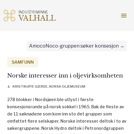
INDUSTRIMINNE
menu
VALHALL
Gå
til
innhold
AmocoNoco-gruppen søker konsesjon
SAMFUNN
Norske interesser inn i oljevirksomheten
KRISTIN ØYE GJERDE, NORSK OLJEMUSEUM
person
278 blokker i Nordsjøen ble utlyst i første
konsesjonsrunde på norsk sokkel i 1965. Bak de fleste av
de 11 søknadene som kom inn sto det grupper som
omfattet flere selskaper. Norske interesser deltok i to av
søkergruppene. Norsk Hydro deltok i Petronordgruppen