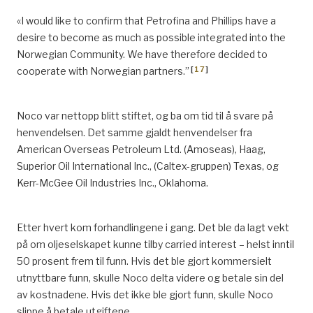
«I would like to confirm that Petrofina and Phillips have a
desire to become as much as possible integrated into the
Norwegian Community. We have therefore decided to
[
17
]
cooperate with Norwegian partners.”
Noco var nettopp blitt stiftet, og ba om tid til å svare på
henvendelsen. Det samme gjaldt henvendelser fra
American Overseas Petroleum Ltd. (Amoseas), Haag,
Superior Oil International Inc., (Caltex-gruppen) Texas, og
Kerr-McGee Oil Industries Inc., Oklahoma.
Etter hvert kom forhandlingene i gang. Det ble da lagt vekt
på om oljeselskapet kunne tilby carried interest – helst inntil
50 prosent frem til funn. Hvis det ble gjort kommersielt
utnyttbare funn, skulle Noco delta videre og betale sin del
av kostnadene. Hvis det ikke ble gjort funn, skulle Noco
slippe å betale utgiftene.