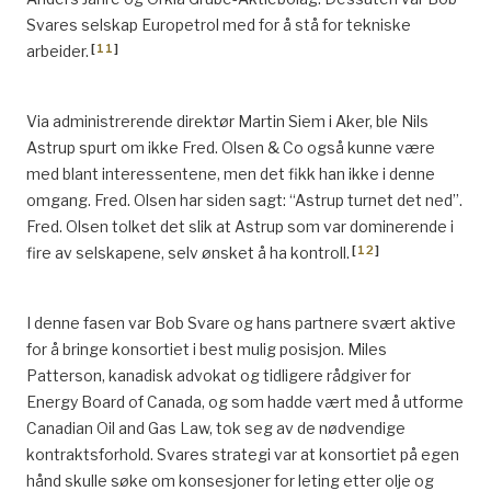
Svares selskap Europetrol med for å stå for tekniske
[
11
]
arbeider.
Via administrerende direktør Martin Siem i Aker, ble Nils
Astrup spurt om ikke Fred. Olsen & Co også kunne være
med blant interessentene, men det fikk han ikke i denne
omgang. Fred. Olsen har siden sagt: “Astrup turnet det ned”.
Fred. Olsen tolket det slik at Astrup som var dominerende i
[
12
]
fire av selskapene, selv ønsket å ha kontroll.
I denne fasen var Bob Svare og hans partnere svært aktive
for å bringe konsortiet i best mulig posisjon. Miles
Patterson, kanadisk advokat og tidligere rådgiver for
Energy Board of Canada, og som hadde vært med å utforme
Canadian Oil and Gas Law, tok seg av de nødvendige
kontraktsforhold. Svares strategi var at konsortiet på egen
hånd skulle søke om konsesjoner for leting etter olje og