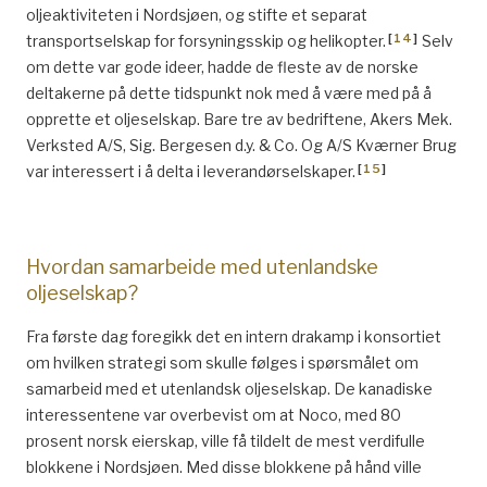
oljeaktiviteten i Nordsjøen, og stifte et separat
[
14
]
transportselskap for forsyningsskip og helikopter.
Selv
om dette var gode ideer, hadde de fleste av de norske
deltakerne på dette tidspunkt nok med å være med på å
opprette et oljeselskap. Bare tre av bedriftene, Akers Mek.
Verksted A/S, Sig. Bergesen d.y. & Co. Og A/S Kværner Brug
[
15
]
var interessert i å delta i leverandørselskaper.
Hvordan samarbeide med utenlandske
oljeselskap?
Fra første dag foregikk det en intern drakamp i konsortiet
om hvilken strategi som skulle følges i spørsmålet om
samarbeid med et utenlandsk oljeselskap. De kanadiske
interessentene var overbevist om at Noco, med 80
prosent norsk eierskap, ville få tildelt de mest verdifulle
blokkene i Nordsjøen. Med disse blokkene på hånd ville