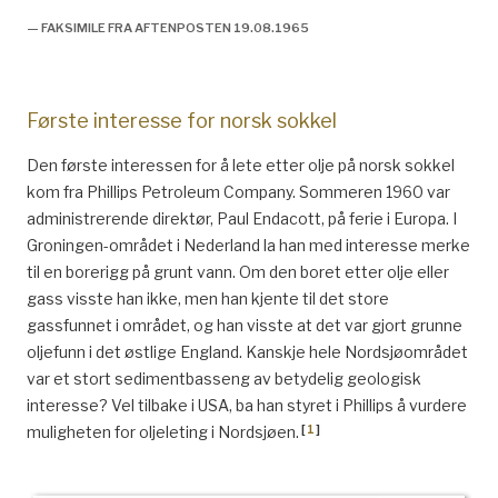
— FAKSIMILE FRA AFTENPOSTEN 19.08.1965
Første interesse for norsk sokkel
Den første interessen for å lete etter olje på norsk sokkel
kom fra Phillips Petroleum Company. Sommeren 1960 var
administrerende direktør, Paul Endacott, på ferie i Europa. I
Groningen-området i Nederland la han med interesse merke
til en borerigg på grunt vann. Om den boret etter olje eller
gass visste han ikke, men han kjente til det store
gassfunnet i området, og han visste at det var gjort grunne
oljefunn i det østlige England. Kanskje hele Nordsjøområdet
var et stort sedimentbasseng av betydelig geologisk
interesse? Vel tilbake i USA, ba han styret i Phillips å vurdere
[
1
]
muligheten for oljeleting i Nordsjøen.