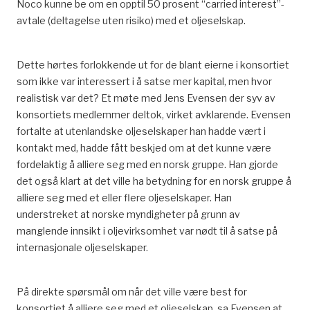
Noco kunne be om en opptil 50 prosent “carried interest”-
avtale (deltagelse uten risiko) med et oljeselskap.
Dette hørtes forlokkende ut for de blant eierne i konsortiet
som ikke var interessert i å satse mer kapital, men hvor
realistisk var det? Et møte med Jens Evensen der syv av
konsortiets medlemmer deltok, virket avklarende. Evensen
fortalte at utenlandske oljeselskaper han hadde vært i
kontakt med, hadde fått beskjed om at det kunne være
fordelaktig å alliere seg med en norsk gruppe. Han gjorde
det også klart at det ville ha betydning for en norsk gruppe å
alliere seg med et eller flere oljeselskaper. Han
understreket at norske myndigheter på grunn av
manglende innsikt i oljevirksomhet var nødt til å satse på
internasjonale oljeselskaper.
På direkte spørsmål om når det ville være best for
konsortiet å alliere seg med et oljeselskap, sa Evensen at