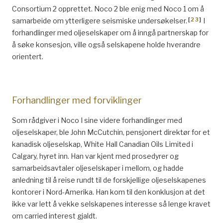
Consortium 2 opprettet. Noco 2 ble enig med Noco 1 om å
[
23
]
samarbeide om ytterligere seismiske undersøkelser.
I
forhandlinger med oljeselskaper om å inngå partnerskap for
å søke konsesjon, ville også selskapene holde hverandre
orientert.
Forhandlinger med forviklinger
Som rådgiver i Noco I sine videre forhandlinger med
oljeselskaper, ble John McCutchin, pensjonert direktør for et
kanadisk oljeselskap, White Hall Canadian Oils Limited i
Calgary, hyret inn. Han var kjent med prosedyrer og
samarbeidsavtaler oljeselskaper i mellom, og hadde
anledning til å reise rundt til de forskjellige oljeselskapenes
kontorer i Nord-Amerika. Han kom til den konklusjon at det
ikke var lett å vekke selskapenes interesse så lenge kravet
om carried interest gjaldt.