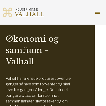
INDUSTRIMINNE
menu
VALHALL
Gå
til
innhold
Økonomi og
samfunn -
Valhall
Valhall har allerede produsert over tre
ganger så mye som forventet og skal
leve tre ganger så lenge. Det blir det
penger av. Les om lønnsomhet,
sammenslåinger, skattesaker og om