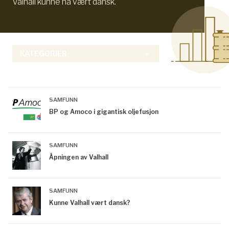
Valhall kunne ha vært dansk.
KATEGORIER
keyboard_arrow_down
SAMFUNN
BP og Amoco i gigantisk oljefusjon
SAMFUNN
Åpningen av Valhall
SAMFUNN
Kunne Valhall vært dansk?