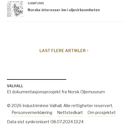
SAMFUNN
Norske interesser inn i oljevirksomheten
LAST
FLERE ARTIKLER
navigate_next
VALHALL
Et dokumentasjonsprosjekt fra Norsk Oljemuseum
© 2026 Industriminne Valhall. Alle rettigheter reservert.
Personvernerklæring
Nettstedkart
Om prosjektet
Data sist synkronisert
08.07.2024 13:24