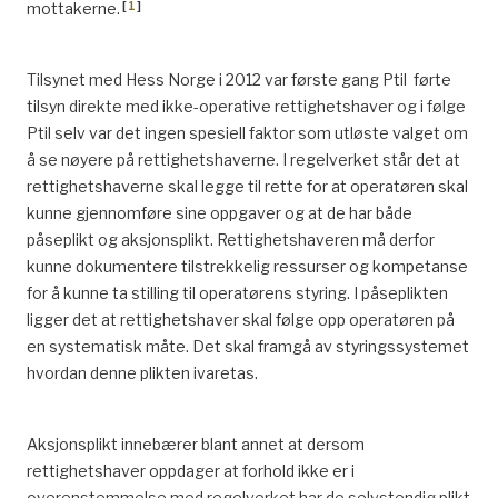
[
1
]
mottakerne.
Tilsynet med Hess Norge i 2012 var første gang Ptil førte
tilsyn direkte med ikke-operative rettighetshaver og i følge
Ptil selv var det ingen spesiell faktor som utløste valget om
å se nøyere på rettighetshaverne. I regelverket står det at
rettighetshaverne skal legge til rette for at operatøren skal
kunne gjennomføre sine oppgaver og at de har både
påseplikt og aksjonsplikt. Rettighetshaveren må derfor
kunne dokumentere tilstrekkelig ressurser og kompetanse
for å kunne ta stilling til operatørens styring. I påseplikten
ligger det at rettighetshaver skal følge opp operatøren på
en systematisk måte. Det skal framgå av styringssystemet
hvordan denne plikten ivaretas.
Aksjonsplikt innebærer blant annet at dersom
rettighetshaver oppdager at forhold ikke er i
overenstemmelse med regelverket har de selvstendig plikt