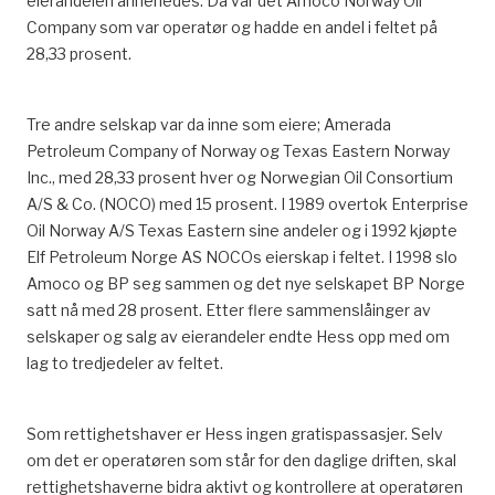
eierandelen annerledes. Da var det Amoco Norway Oil
Company som var operatør og hadde en andel i feltet på
28,33 prosent.
Tre andre selskap var da inne som eiere; Amerada
Petroleum Company of Norway og Texas Eastern Norway
Inc., med 28,33 prosent hver og Norwegian Oil Consortium
A/S & Co. (NOCO) med 15 prosent. I 1989 overtok Enterprise
Oil Norway A/S Texas Eastern sine andeler og i 1992 kjøpte
Elf Petroleum Norge AS NOCOs eierskap i feltet. I 1998 slo
Amoco og BP seg sammen og det nye selskapet BP Norge
satt nå med 28 prosent. Etter flere sammenslåinger av
selskaper og salg av eierandeler endte Hess opp med om
lag to tredjedeler av feltet.
Som rettighetshaver er Hess ingen gratispassasjer. Selv
om det er operatøren som står for den daglige driften, skal
rettighetshaverne bidra aktivt og kontrollere at operatøren