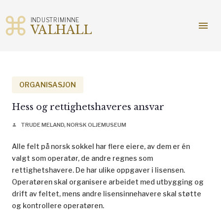
INDUSTRIMINNE
menu
VALHALL
Gå
til
innhold
ORGANISASJON
Hess og rettighetshaveres ansvar
TRUDE MELAND, NORSK OLJEMUSEUM
person
Alle felt på norsk sokkel har flere eiere, av dem er én
valgt som operatør, de andre regnes som
rettighetshavere. De har ulike oppgaver i lisensen.
Operatøren skal organisere arbeidet med utbygging og
drift av feltet, mens andre lisensinnehavere skal støtte
og kontrollere operatøren.