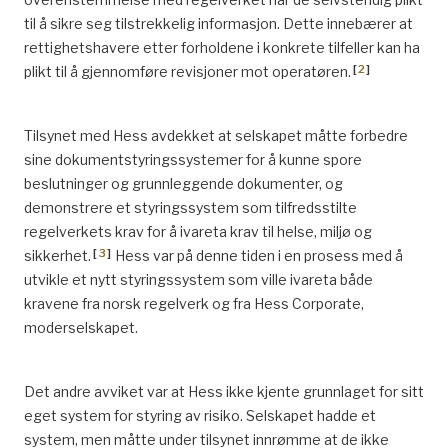
til å sikre seg tilstrekkelig informasjon. Dette innebærer at
rettighetshavere etter forholdene i konkrete tilfeller kan ha
[
2
]
plikt til å gjennomføre revisjoner mot operatøren.
Tilsynet med Hess avdekket at selskapet måtte forbedre
sine dokumentstyringssystemer for å kunne spore
beslutninger og grunnleggende dokumenter, og
demonstrere et styringssystem som tilfredsstilte
regelverkets krav for å ivareta krav til helse, miljø og
[
3
]
sikkerhet.
Hess var på denne tiden i en prosess med å
utvikle et nytt styringssystem som ville ivareta både
kravene fra norsk regelverk og fra Hess Corporate,
moderselskapet.
Det andre avviket var at Hess ikke kjente grunnlaget for sitt
eget system for styring av risiko. Selskapet hadde et
system, men måtte under tilsynet innrømme at de ikke